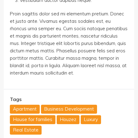
Vestibulum auctor dapibus neque.
Proin sagittis dolor sed mi elementum pretium. Donec
et justo ante. Vivamus egestas sodales est, eu
rhoncus urna semper eu. Cum sociis natoque penatibus
et magnis dis parturient montes, nascetur ridiculus
mus. Integer tristique elit lobortis purus bibendum, quis
dictum metus mattis. Phasellus posuere felis sed eros
porttitor mattis. Curabitur massa magna, tempor in
blandit id, porta in ligula. Aliquam laoreet nisl massa, at
interdum mauris sollicitudin et.
Tags
Apartment
Business Development
House for families
Houzez
Luxury
Real Estate