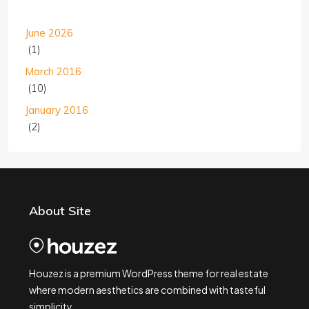
June 2026
(1)
March 2016
(10)
January 2016
(2)
About Site
Houzez is a premium WordPress theme for real estate
where modern aesthetics are combined with tasteful
simplicity.